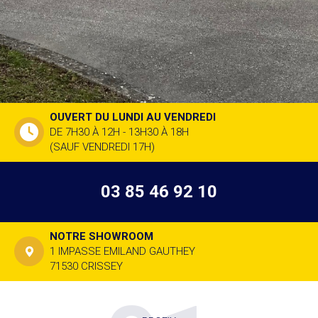
OUVERT DU LUNDI AU VENDREDI
DE 7H30 À 12H - 13H30 À 18H
(SAUF VENDREDI 17H)
03 85 46 92 10
NOTRE SHOWROOM
1 IMPASSE EMILAND GAUTHEY
71530 CRISSEY