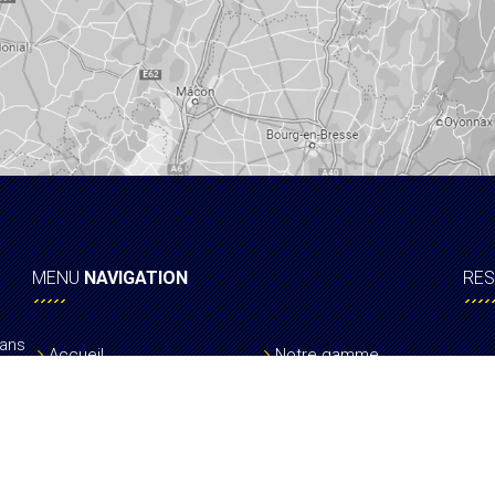
MENU
NAVIGATION
RE
dans
Accueil
Notre gamme
age.
Qui sommes-nous ?
Actualités
Nos marques
Contact
nte
ier