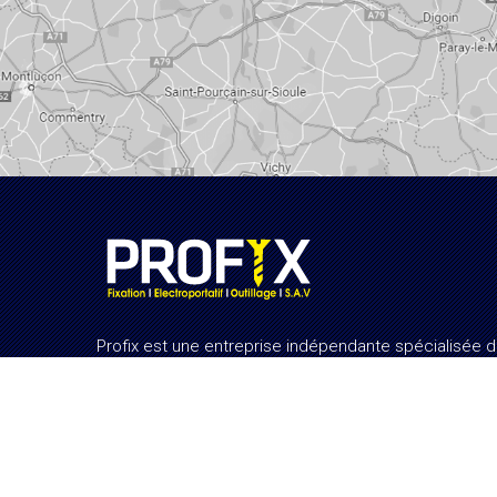
Profix est une entreprise indépendante spécialisée 
la vente de matériel électroportatif, fixations et outill
Notre société propose ces produits autant aux
professionnels du bâtiment qu’aux particuliers. Elle
dispose également de son propre Service Après-Ve
(SAV) interne qui garantit à ses clients un service ent