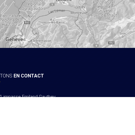
STONS
EN CONTACT
1 impasse Emiland Gauthey
71530 Crissey
adm@profix71.fr
03 85 46 92 10