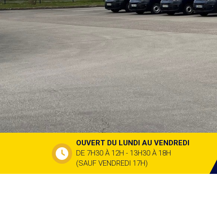
OUVERT DU LUNDI AU VENDREDI
DE 7H30 À 12H - 13H30 À 18H
(SAUF VENDREDI 17H)