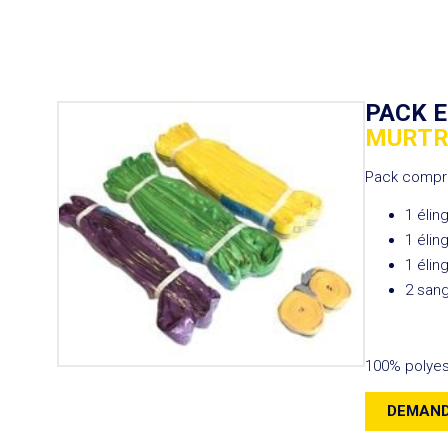
PACK 
MURT
Pack compre
1 élin
1 élin
1 élin
2 sang
100% polyes
DEMAND