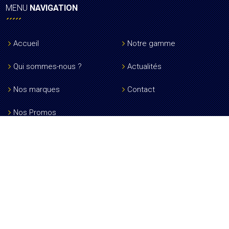
MENU
NAVIGATION
Accueil
Notre gamme
Qui sommes-nous ?
Actualités
Nos marques
Contact
Nos Promos
RESTONS
EN CONTACT
1 impasse Emiland Gauthey
71530 Crissey
adm@profix71.fr
03 85 46 92 10