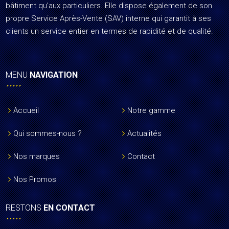
bâtiment qu’aux particuliers. Elle dispose également de son
propre Service Après-Vente (SAV) interne qui garantit à ses
clients un service entier en termes de rapidité et de qualité.
MENU
NAVIGATION
Accueil
Notre gamme
Qui sommes-nous ?
Actualités
Nos marques
Contact
Nos Promos
RESTONS
EN CONTACT