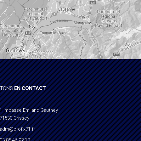
STONS
EN CONTACT
1 impasse Emiland Gauthey
71530 Crissey
adm@profix71.fr
03 85 46 92 10