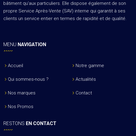
bâtiment qu’aux particuliers. Elle dispose également de son
propre Service Après-Vente (SAV) interne qui garantit à ses
clients un service entier en termes de rapidité et de qualité.
MENU
NAVIGATION
Accueil
Notre gamme
Qui sommes-nous ?
Actualités
Nos marques
Contact
Nos Promos
RESTONS
EN CONTACT